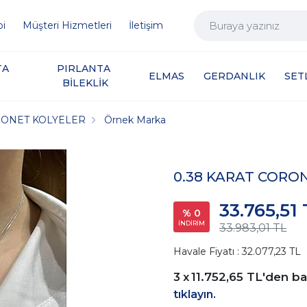
bi
Müşteri Hizmetleri
İletişim
A 
PIRLANTA 
ELMAS
GERDANLIK
SET
BİLEKLİK
RONET KOLYELER
Örnek Marka
0.38 KARAT CORO
33.765,51
% 0
İNDİRİM
33.983,01 TL
Havale Fiyatı : 32.077,23 TL
11.752,65 TL
'den ba
tıklayın.